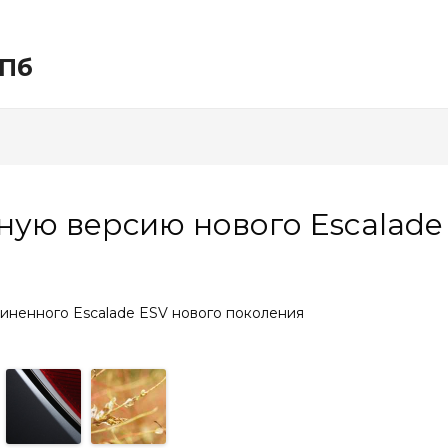
СПб
ную версию нового Escalade
линенного Escalade ESV нового поколения