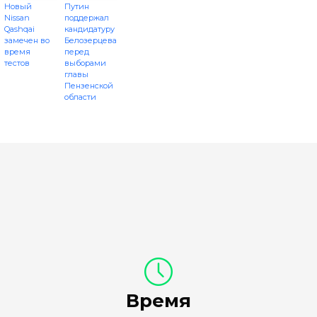
Новый
Путин
Nissan
поддержал
Qashqai
кандидатуру
замечен во
Белозерцева
время
перед
тестов
выборами
главы
Пензенской
области
Время