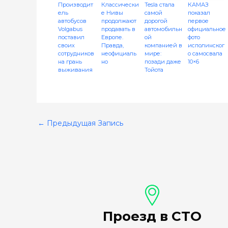
Производит
Классически
Tesla стала
КАМАЗ
ель
е Нивы
самой
показал
автобусов
продолжают
дорогой
первое
Volgabus
продавать в
автомобильн
официальное
поставил
Европе.
ой
фото
своих
Правда,
компанией в
исполинског
сотрудников
неофициаль
мире:
о самосвала
на грань
но
позади даже
10×6
выживания
Тойота
←
Предыдущая Запись
Проезд в СТО