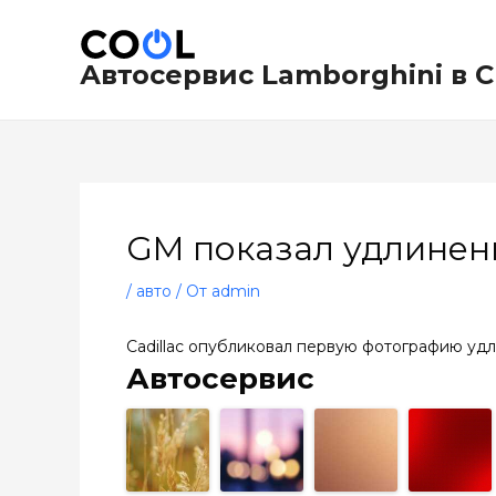
Перейти
Навигация
к
по
содержимому
записям
Автосервис Lamborghini в 
GM показал удлинен
/
авто
/ От
admin
Cadillac опубликовал первую фотографию уд
Автосервис