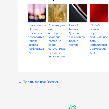
Классически
Производит
Новый
КАМАЗ
е Нивы
ель
Nissan
показал
продолжают
автобусов
Qashqai
первое
продавать в
Volgabus
замечен во
официальное
Европе.
поставил
время
фото
Правда,
своих
тестов
исполинског
неофициаль
сотрудников
о самосвала
но
на грань
10×6
выживания
←
Предыдущая Запись