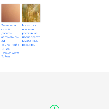
Tesla стала
Минздрав
самой
призвал
дорогой
россиян не
автомобильн
пренебрегат
ой
ь масочным
компанией в
режимом
мире:
позади даже
Тойота