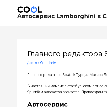
Перейти
Навигация
к
по
содержимому
записям
Автосервис Lamborghini в 
Главного редактора 
/
авто
/ От
admin
Главного редактора Sputnik Турция Махира Бо
В настоящий момент в стамбульском офисе а
Sputnik и адвокатов агентства. Правоохрани
Автосервис