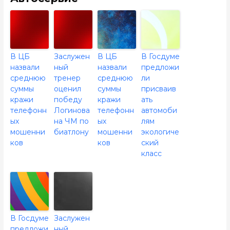
В ЦБ
Заслужен
В ЦБ
В Госдуме
назвали
ный
назвали
предложи
среднюю
тренер
среднюю
ли
суммы
оценил
суммы
присваив
кражи
победу
кражи
ать
телефонн
Логинова
телефонн
автомоби
ых
на ЧМ по
ых
лям
мошенни
биатлону
мошенни
экологиче
ков
ков
ский
класс
В Госдуме
Заслужен
предложи
ный