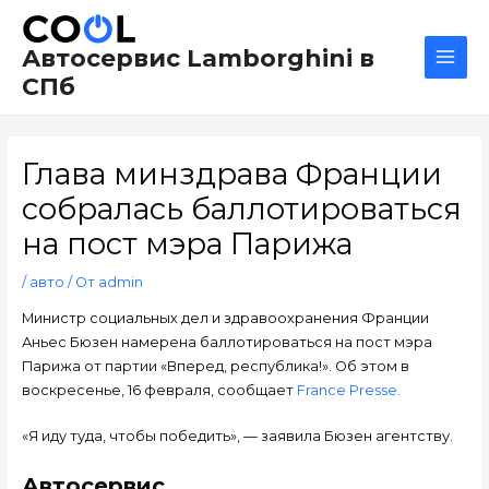
Перейти
Навигация
Main
к
по
Men
Автосервис Lamborghini в
содержимому
записям
СПб
Глава минздрава Франции
собралась баллотироваться
на пост мэра Парижа
/
авто
/ От
admin
Министр социальных дел и здравоохранения Франции
Аньес Бюзен намерена баллотироваться на пост мэра
Парижа от партии «Вперед, республика!». Об этом в
воскресенье, 16 февраля, сообщает
France Presse.
«Я иду туда, чтобы победить», — заявила Бюзен агентству.
Автосервис