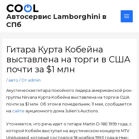
Перейти
Навигация
Main
к
по
Men
Автосервис Lamborghini в
содержимому
записям
СПб
Гитара Курта Кобейна
выставлена на торги в США
почти за $1 млн
/
авто
/ От
admin
Акустическая гитара покойного лидера американской рок-
группы Nirvana Курта Кобейна выставлена на торги в США
почти за $1 млн. Об этом в понедельник, 11 мая, сообщается
на
сайте
аукционного дома Julien’s Auctions.
Уточняется, что речь идет о гитаре Martin D-18E 1959 года, с
которой Кобейн выступал на акустическом концерте MTV
Unplugged, который состоялся 18 ноября 1993 года в Нью-