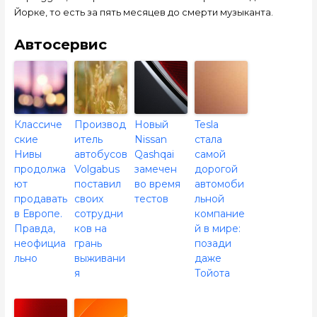
Йорке, то есть за пять месяцев до смерти музыканта.
Автосервис
Классиче
Производ
Новый
Tesla
ские
итель
Nissan
стала
Нивы
автобусов
Qashqai
самой
продолжа
Volgabus
замечен
дорогой
ют
поставил
во время
автомоби
продавать
своих
тестов
льной
в Европе.
сотрудни
компание
Правда,
ков на
й в мире:
неофициа
грань
позади
льно
выживани
даже
я
Тойота