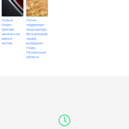
Новый
Путин
Nissan
поддержал
Qashqai
кандидатуру
замечен во
Белозерцева
время
перед
тестов
выборами
главы
Пензенской
области