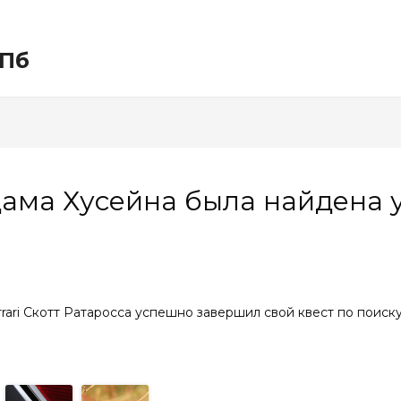
СПб
ддама Хусейна была найдена 
ari Скотт Ратаросса успешно завершил свой квест по поиск