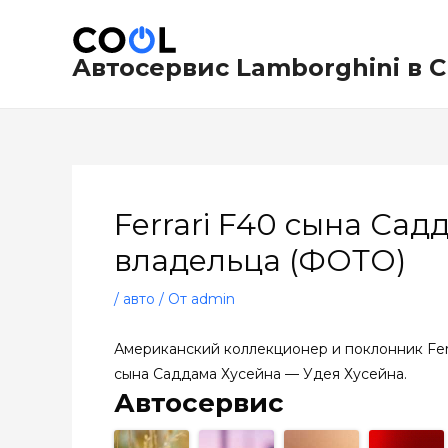
Перейти
Навигация
к
по
содержимому
записям
Автосервис Lamborghini в 
Ferrari F40 сына Са
владельца (ФОТО)
/
авто
/ От
admin
Американский коллекционер и поклонник Ferr
сына Саддама Хусейна — Удея Хусейна.
Автосервис