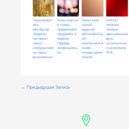
Производит
Классически
Tesla стала
КАМАЗ
ель
е Нивы
самой
показал
автобусов
продолжают
дорогой
первое
Volgabus
продавать в
автомобильн
официальное
поставил
Европе.
ой
фото
своих
Правда,
компанией в
исполинског
сотрудников
неофициаль
мире:
о самосвала
на грань
но
позади даже
10×6
выживания
Тойота
←
Предыдущая Запись