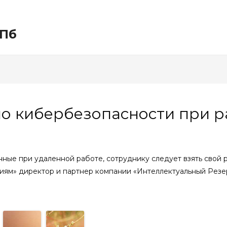
СПб
по кибербезопасности при р
нные при удаленной работе, сотруднику следует взять свой 
стиям» директор и партнер компании «Интеллектуальный Резер