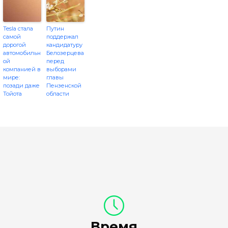
Tesla стала
Путин
самой
поддержал
дорогой
кандидатуру
автомобильн
Белозерцева
ой
перед
компанией в
выборами
мире:
главы
позади даже
Пензенской
Тойота
области
Время