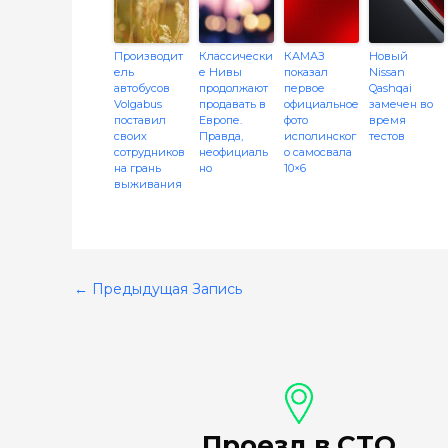
Производит
Классически
КАМАЗ
Новый
ель
е Нивы
показал
Nissan
автобусов
продолжают
первое
Qashqai
Volgabus
продавать в
официальное
замечен во
поставил
Европе.
фото
время
своих
Правда,
исполинског
тестов
сотрудников
неофициаль
о самосвала
на грань
но
10×6
выживания
←
Предыдущая Запись
Проезд в СТО