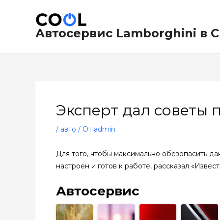
Перейти
Навигация
к
по
содержимому
записям
Автосервис Lamborghini в 
Эксперт дал советы 
/
авто
/ От
admin
Для того, чтобы максимально обезопасить да
настроен и готов к работе, рассказал «Изве
Автосервис