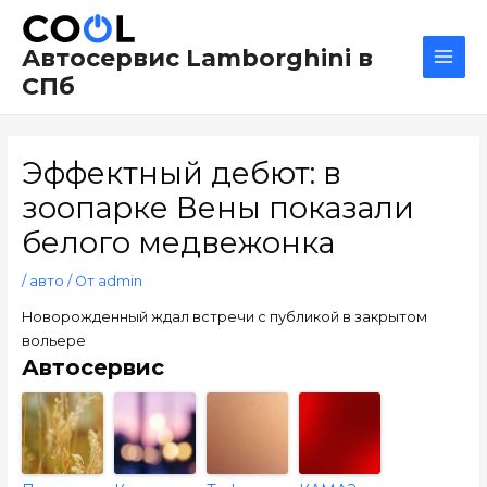
Перейти
Навигация
Main
к
по
Men
Автосервис Lamborghini в
содержимому
записям
СПб
Эффектный дебют: в
зоопарке Вены показали
белого медвежонка
/
авто
/ От
admin
Новорожденный ждал встречи с публикой в закрытом
вольере
Автосервис