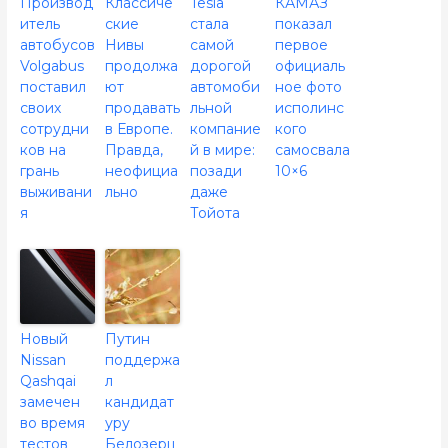
Производ
Классиче
Tesla
КАМАЗ
итель
ские
стала
показал
автобусов
Нивы
самой
первое
Volgabus
продолжа
дорогой
официаль
поставил
ют
автомоби
ное фото
своих
продавать
льной
исполинс
сотрудни
в Европе.
компание
кого
ков на
Правда,
й в мире:
самосвала
грань
неофициа
позади
10×6
выживани
льно
даже
я
Тойота
Новый
Путин
Nissan
поддержа
Qashqai
л
замечен
кандидат
во время
уру
тестов
Белозерц