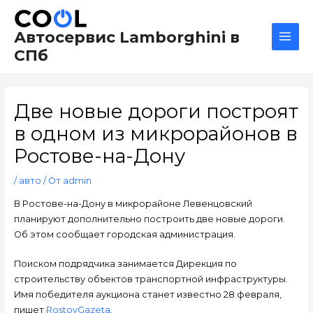
Перейти
Навигация
Main
к
по
Men
Автосервис Lamborghini в
содержимому
записям
СПб
Две новые дороги построят
в одном из микрорайонов в
Ростове-на-Дону
/
авто
/ От
admin
В Ростове-на-Дону в микрорайоне Левенцовский
планируют дополнительно построить две новые дороги.
Об этом сообщает городская администрация.
Поиском подрядчика занимается Дирекция по
строительству объектов транспортной инфраструктуры.
Имя победителя аукциона станет известно 28 февраля,
пишет
RostovGazeta
.