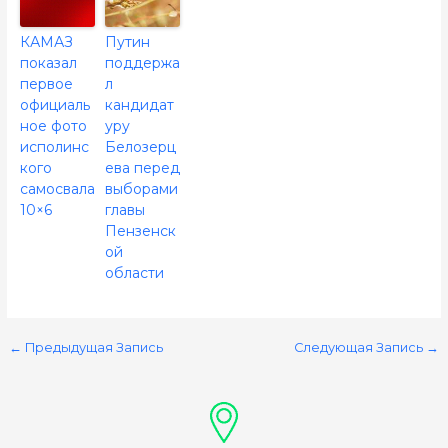
КАМАЗ
Путин
показал
поддержа
первое
л
официаль
кандидат
ное фото
уру
исполинс
Белозерц
кого
ева перед
самосвала
выборами
10×6
главы
Пензенск
ой
области
←
Предыдущая Запись
Следующая Запись
→