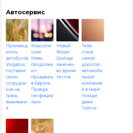
Автосервис
Производ
Классиче
Новый
Tesla
итель
ские
Nissan
стала
автобусов
Нивы
Qashqai
самой
Volgabus
продолжа
замечен
дорогой
поставил
ют
во время
автомоби
своих
продавать
тестов
льной
сотрудни
в Европе.
компание
ков на
Правда,
й в мире:
грань
неофициа
позади
выживани
льно
даже
я
Тойота