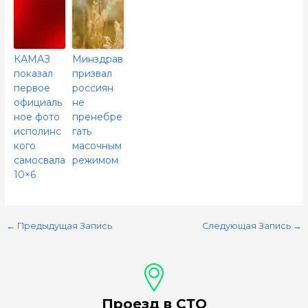
КАМАЗ
Минздрав
показал
призвал
первое
россиян
официаль
не
ное фото
пренебре
исполинс
гать
кого
масочным
самосвала
режимом
10×6
←
Предыдущая Запись
Следующая Запись
→
Проезд в СТО