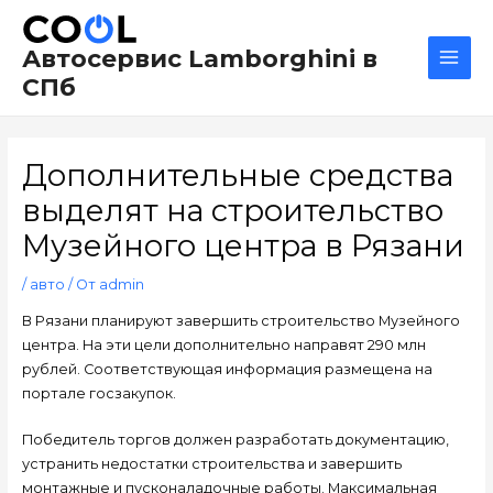
Перейти
Навигация
Main
к
по
Men
Автосервис Lamborghini в
содержимому
записям
СПб
Дополнительные средства
выделят на строительство
Музейного центра в Рязани
/
авто
/ От
admin
В Рязани планируют завершить строительство Музейного
центра. На эти цели дополнительно направят 290 млн
рублей. Соответствующая информация размещена на
портале госзакупок.
Победитель торгов должен разработать документацию,
устранить недостатки строительства и завершить
монтажные и пусконаладочные работы. Максимальная