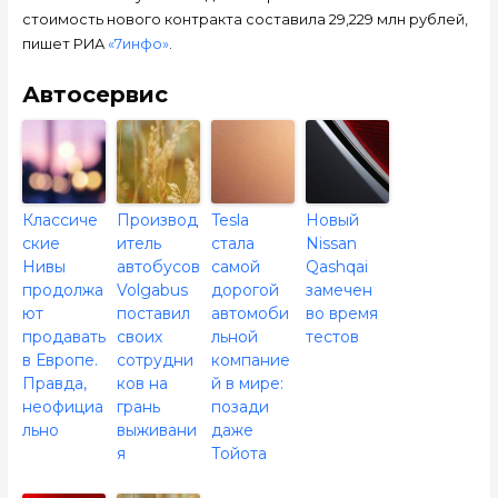
стоимость нового контракта составила 29,229 млн рублей,
пишет РИА
«7инфо»
.
Автосервис
Классиче
Производ
Tesla
Новый
ские
итель
стала
Nissan
Нивы
автобусов
самой
Qashqai
продолжа
Volgabus
дорогой
замечен
ют
поставил
автомоби
во время
продавать
своих
льной
тестов
в Европе.
сотрудни
компание
Правда,
ков на
й в мире:
неофициа
грань
позади
льно
выживани
даже
я
Тойота