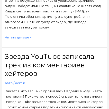
ответ на обсуждения певица опубликовала архивное
видео. Лобода: «пьяные танцы» начались еще 16 лет назад.
Кадры сняты во время кастинга в группу «ВИА Гра».
Поклонники обвинили артистку в злоупотреблении
алкоголем. В Сети обсуждают видео, где Лобода
закидывает ногу за голову.
Читать дальше »
Звезда YouTube записала
Звезда
YouTube
трек из комментариев
записала
трек
хейтеров
из
комментариев
авто
/
admin
хейтеров
Кажется, что весь мир против вас? Надоело выслушивать
претензии? Похоже, есть способ справиться с негативом.
Звезда YouTube записала трек из комментариев хейтеров.
Плохих комментариев под этим клипом найти невозможно.