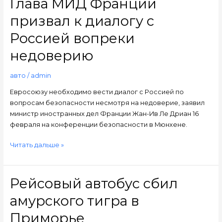
Глава МИД Франции
МИД
призвал к диалогу с
Франции
призвал
Россией вопреки
к
недоверию
диалогу
с
авто
/
admin
Россией
вопреки
Евросоюзу необходимо вести диалог с Россией по
недоверию
вопросам безопасности несмотря на недоверие, заявил
министр иностранных дел Франции Жан-Ив Ле Дриан 16
февраля на конференции безопасности в Мюнхене.
Читать дальше »
Рейсовый автобус сбил
Рейсовый
автобус
амурского тигра в
сбил
амурского
Приморье