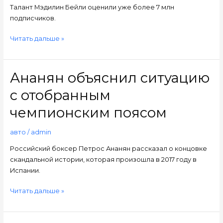
Талант Мэдилин Бейли оценили уже более 7 млн
подписчиков.
Читать дальше »
Ананян объяснил ситуацию
Ананян
объяснил
с отобранным
ситуацию
с
чемпионским поясом
отобранным
чемпионским
авто
/
admin
поясом
Российский боксер Петрос Ананян рассказал о концовке
скандальной истории, которая произошла в 2017 году в
Испании.
Читать дальше »