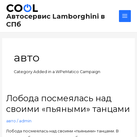
Перейти
Постраничная
Main
к
навигация
Men
Автосервис Lamborghini в
содержимому
записи
СПб
авто
Category Added in a WPeMatico Campaign
Лобода посмеялась над
Лобода
посмеялась
своими «пьяными» танцами
над
своими
авто
/
admin
«пьяными»
танцами
Лобода посмеялась над своими «пьяными» танцами. В