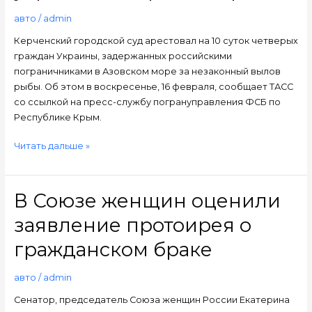
в
авто
/
admin
Крыму
Керченский городской суд арестовал на 10 суток четверых
четверых
граждан Украины, задержанных российскими
украинских
пограничниками в Азовском море за незаконный вылов
браконьеров
рыбы. Об этом в воскресенье, 16 февраля, сообщает ТАСС
со ссылкой на пресс-службу погрануправления ФСБ по
Республике Крым.
Читать дальше »
В Союзе женщин оценили
В
Союзе
заявление протоирея о
женщин
оценили
гражданском браке
заявление
протоирея
авто
/
admin
о
Сенатор, председатель Союза женщин России Екатерина
гражданском