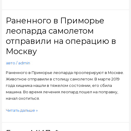
Раненного в Приморье
Раненного
в
леопарда самолетом
Приморье
леопарда
отправили на операцию в
самолетом
Москву
отправили
на
авто
/
admin
операцию
в
Раненного в Приморье леопарда прооперируют в Москве.
Москву
Животное отправили в столицу самолетом. В марте 2019
года хищника нашли в тяжелом состоянии, его сбила
машина. Во время лечения леопард пошел на поправку,
начал охотиться.
Читать дальше »
Глава