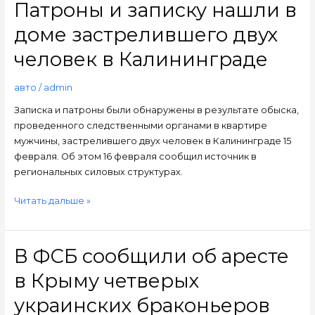
Патроны и записку нашли в
Патроны
и
доме застрелившего двух
записку
нашли
человек в Калининграде
в
доме
авто
/
admin
застрелившего
Записка и патроны были обнаружены в результате обыска,
двух
проведенного следственными органами в квартире
человек
мужчины, застрелившего двух человек в Калининграде 15
в
февраля. Об этом 16 февраля сообщил источник в
Калининграде
региональных силовых структурах.
Читать дальше »
В ФСБ сообщили об аресте
В
ФСБ
в Крыму четверых
сообщили
об
украинских браконьеров
аресте