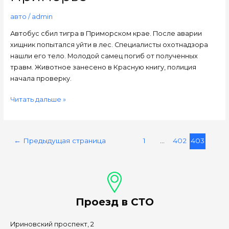
тигра
в
авто
/
admin
Приморье
Автобус сбил тигра в Приморском крае. После аварии
хищник попытался уйти в лес. Специалисты охотнадзора
нашли его тело. Молодой самец погиб от полученных
травм. Животное занесено в Красную книгу, полиция
начала проверку.
Читать дальше »
←
Предыдущая страница
1
…
402
403
Проезд в СТО
Ириновский проспект, 2