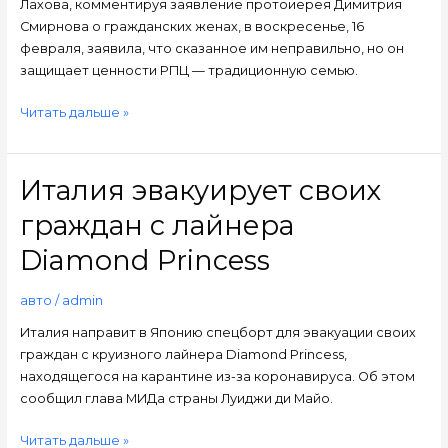
Лахова, комментируя заявление протоиерея Димитрия
браке
Смирнова о гражданских женах, в воскресенье, 16
февраля, заявила, что сказанное им неправильно, но он
защищает ценности РПЦ — традиционную семью.
Читать дальше »
Италия эвакуирует своих
Италия
эвакуирует
граждан с лайнера
своих
граждан
Diamond Princess
с
лайнера
авто
/
admin
Diamond
Италия направит в Японию спецборт для эвакуации своих
Princess
граждан с круизного лайнера Diamond Princess,
находящегося на карантине из-за коронавируса. Об этом
сообщил глава МИДа страны Луиджи ди Майо.
Читать дальше »