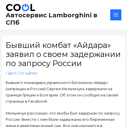
Перейти
Навигация
Main
к
по
Men
Автосервис Lamborghini в
содержимому
записям
СПб
Бывший комбат «Айдара»
заявил о своем задержании
по запросу России
/
авто
/ От
admin
Бывшего командира украинского батальона «Айдар»
(запрещен в России) Сергея Мельничука задержали на
границе Греции и Болгарии. Об этом он сообщил на своей
странице в Facebook.
Мельничук рассказал, что якобы был задержан по запросу
России. Вместе с ним были задержаны его беременная
жена и девятимесячный сын. Все они находятся в