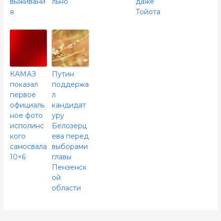
выживани
льно
даже
я
Тойота
КАМАЗ
Путин
показал
поддержа
первое
л
официаль
кандидат
ное фото
уру
исполинс
Белозерц
кого
ева перед
самосвала
выборами
10×6
главы
Пензенск
ой
области