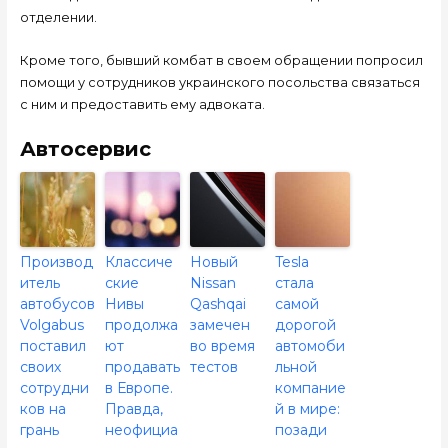
отделении.
Кроме того, бывший комбат в своем обращении попросил
помощи у сотрудников украинского посольства связаться
с ним и предоставить ему адвоката.
Автосервис
Производ
Классиче
Новый
Tesla
итель
ские
Nissan
стала
автобусов
Нивы
Qashqai
самой
Volgabus
продолжа
замечен
дорогой
поставил
ют
во время
автомоби
своих
продавать
тестов
льной
сотрудни
в Европе.
компание
ков на
Правда,
й в мире:
грань
неофициа
позади