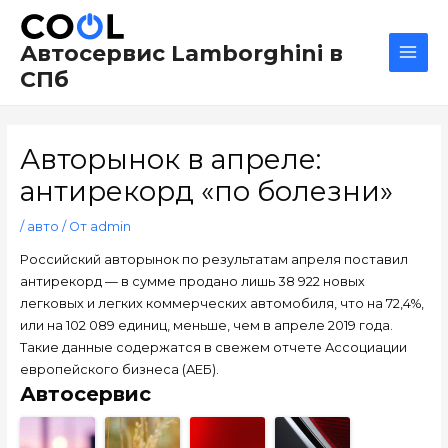
Перейти
Навигация
Main
к
по
Men
Автосервис Lamborghini в
содержимому
записям
СПб
Авторынок в апреле:
антирекорд «по болезни»
/
авто
/ От
admin
Российский авторынок по результатам апреля поставил
антирекорд — в сумме продано лишь 38 922 новых
легковых и легких коммерческих автомобиля, что на 72,4%,
или на 102 089 единиц, меньше, чем в апреле 2019 года.
Такие данные содержатся в свежем отчете Ассоциации
европейского бизнеса (АЕБ).
Автосервис