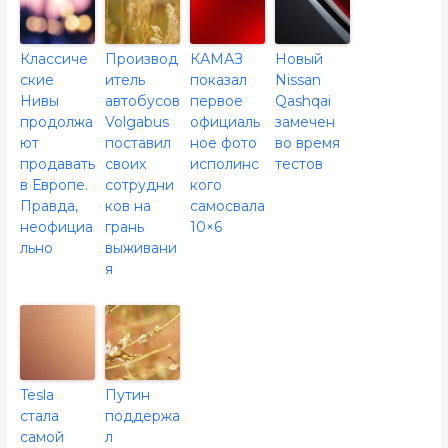
Классиче
Производ
КАМАЗ
Новый
ские
итель
показал
Nissan
Нивы
автобусов
первое
Qashqai
продолжа
Volgabus
официаль
замечен
ют
поставил
ное фото
во время
продавать
своих
исполинс
тестов
в Европе.
сотрудни
кого
Правда,
ков на
самосвала
неофициа
грань
10×6
льно
выживани
я
Tesla
Путин
стала
поддержа
самой
л