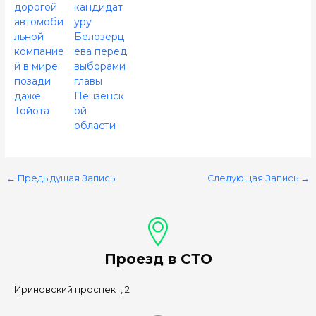
дорогой
кандидат
автомоби
уру
льной
Белозерц
компание
ева перед
й в мире:
выборами
позади
главы
даже
Пензенск
Тойота
ой
области
←
Предыдущая Запись
Следующая Запись
→
Проезд в СТО
Ириновский проспект, 2