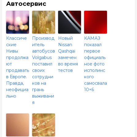
Автосервис
Классиче
Производ
Новый
КАМАЗ
ские
итель
Nissan
показал
Нивы
автобусов
Qashqai
первое
продолжа
Volgabus
замечен
официаль
ют
поставил
во время
ное фото
продавать
своих
тестов
исполинс
в Европе.
сотрудни
кого
Правда,
ков на
самосвала
неофициа
грань
10×6
льно
выживани
я