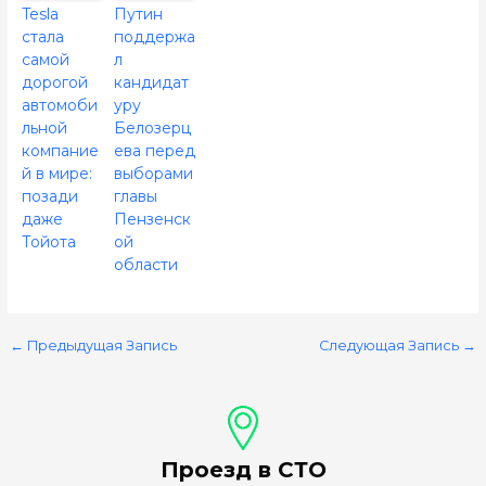
Tesla
Путин
стала
поддержа
самой
л
дорогой
кандидат
автомоби
уру
льной
Белозерц
компание
ева перед
й в мире:
выборами
позади
главы
даже
Пензенск
Тойота
ой
области
←
Предыдущая Запись
Следующая Запись
→
Проезд в СТО