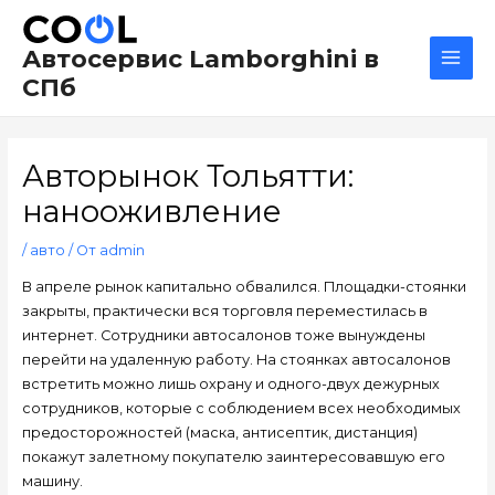
Перейти
Навигация
Main
к
по
Men
Автосервис Lamborghini в
содержимому
записям
СПб
Авторынок Тольятти:
нанооживление
/
авто
/ От
admin
В апреле рынок капитально обвалился. Площадки-стоянки
закрыты, практически вся торговля переместилась в
интернет. Сотрудники автосалонов тоже вынуждены
перейти на удаленную работу. На стоянках автосалонов
встретить можно лишь охрану и одного-двух дежурных
сотрудников, которые с соблюдением всех необходимых
предосторожностей (маска, антисептик, дистанция)
покажут залетному покупателю заинтересовавшую его
машину.