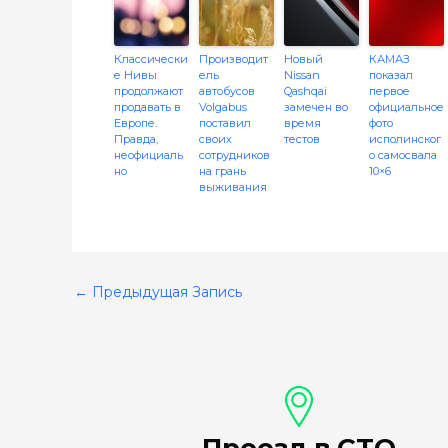
Классически
Производит
Новый
КАМАЗ
е Нивы
ель
Nissan
показал
продолжают
автобусов
Qashqai
первое
продавать в
Volgabus
замечен во
официальное
Европе.
поставил
время
фото
Правда,
своих
тестов
исполинског
неофициаль
сотрудников
о самосвала
но
на грань
10×6
выживания
←
Предыдущая Запись
Проезд в СТО