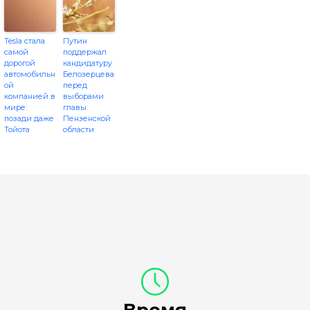
Tesla стала
Путин
самой
поддержал
дорогой
кандидатуру
автомобильн
Белозерцева
ой
перед
компанией в
выборами
мире:
главы
позади даже
Пензенской
Тойота
области
Время