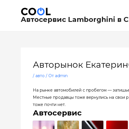
Перейти
Навигация
к
по
содержимому
записям
Автосервис Lamborghini в 
Авторынок Екатерин
/
авто
/ От
admin
На рынке автомобилей с пробегом — затишье
Местные продавцы тоже вернулись на свои р
тоже почти нет.
Автосервис