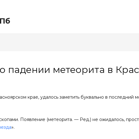
СПб
о падении метеорита в Кра
асноярском крае, удалось заметить буквально в последний мо
лескопами. Появление (метеорита. — Ред.) не ожидалось, прос
везда
».