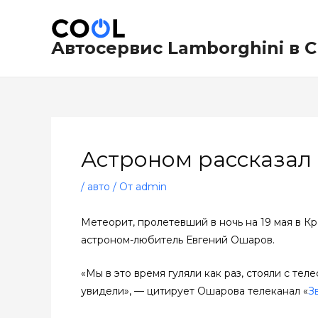
Перейти
Навигация
к
по
содержимому
записям
Автосервис Lamborghini в 
Астроном рассказал 
/
авто
/ От
admin
Метеорит, пролетевший в ночь на 19 мая в Кр
астроном-любитель Евгений Ошаров.
«Мы в это время гуляли как раз, стояли с те
увидели», — цитирует Ошарова телеканал «
З