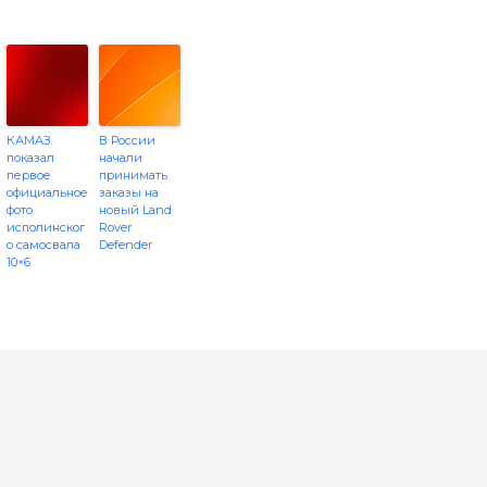
КАМАЗ
В России
показал
начали
первое
принимать
официальное
заказы на
фото
новый Land
исполинског
Rover
о самосвала
Defender
10×6