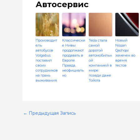
Автосервис
Производит
Классически
Tesla стала
Новый
ель
е Нивы
самой
Nissan
автобусов
продолжают
дорогой
Qashqai
Volgabus
продавать в
автомобильн
замечен во
поставил
Европе.
ой
время
своих
Правда,
компанией в
тестов
сотрудников
неофициаль
мире:
на грань
но
позади даже
выживания
Тойота
←
Предыдущая Запись