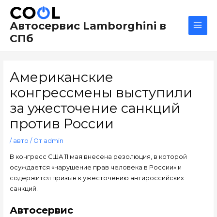
Перейти
Навигация
Main
к
по
Men
Автосервис Lamborghini в
содержимому
записям
СПб
Американские
конгрессмены выступили
за ужесточение санкций
против России
/
авто
/ От
admin
В конгресс США 11 мая внесена резолюция, в которой
осуждается «нарушение прав человека в России» и
содержится призыв к ужесточению антироссийских
санкций.
Автосервис