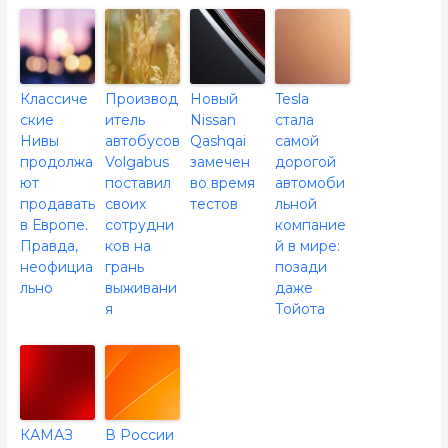
Классиче
Производ
Новый
Tesla
ские
итель
Nissan
стала
Нивы
автобусов
Qashqai
самой
продолжа
Volgabus
замечен
дорогой
ют
поставил
во время
автомоби
продавать
своих
тестов
льной
в Европе.
сотрудни
компание
Правда,
ков на
й в мире:
неофициа
грань
позади
льно
выживани
даже
я
Тойота
КАМАЗ
В России