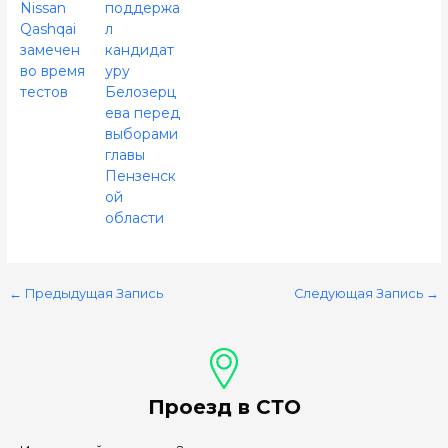
Nissan
поддержа
Qashqai
л
замечен
кандидат
во время
уру
тестов
Белозерц
ева перед
выборами
главы
Пензенск
ой
области
←
Предыдущая Запись
Следующая Запись
→
Проезд в СТО