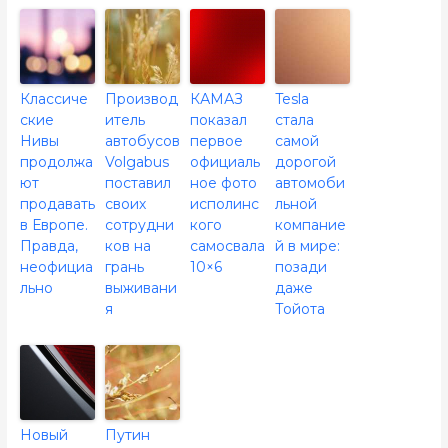
Классиче
Производ
КАМАЗ
Tesla
ские
итель
показал
стала
Нивы
автобусов
первое
самой
продолжа
Volgabus
официаль
дорогой
ют
поставил
ное фото
автомоби
продавать
своих
исполинс
льной
в Европе.
сотрудни
кого
компание
Правда,
ков на
самосвала
й в мире:
неофициа
грань
10×6
позади
льно
выживани
даже
я
Тойота
Новый
Путин