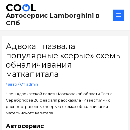
Перейти
Навигация
Main
к
по
Men
Автосервис Lamborghini в
содержимому
записям
СПб
Адвокат назвала
популярные «серые» схемы
обналичивания
маткапитала
/
авто
/ От
admin
Член Адвокатской палаты Московской области Елена
Серебрякова 20 февраля рассказала «Известиям» о
распространенных «серых» схемах обналичивания
материнского капитала.
Автосервис