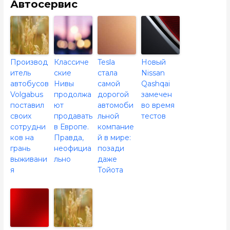
Автосервис
Производ
Классиче
Tesla
Новый
итель
ские
стала
Nissan
автобусов
Нивы
самой
Qashqai
Volgabus
продолжа
дорогой
замечен
поставил
ют
автомоби
во время
своих
продавать
льной
тестов
сотрудни
в Европе.
компание
ков на
Правда,
й в мире:
грань
неофициа
позади
выживани
льно
даже
я
Тойота