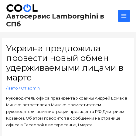
Перейти
Навигация
Main
к
по
Men
Автосервис Lamborghini в
содержимому
записям
СПб
Украина предложила
провести новый обмен
удерживаемыми лицами в
марте
/
авто
/ От
admin
Руководитель офиса президента Украины Андрей Ермак в
Минске встретился в Минске с заместителем
руководителя администрации президента РФ Дмитрием
Козаком. Об этом говорится в сообщении на странице
офиса в Facebook в воскресенье, 1 марта.