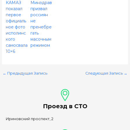
КАМАЗ
Минздрав
показал
призвал
первое
россиян
официаль
не
ное фото
пренебре
исполинс
гать
кого
масочным
самосвала
режимом
10×6
←
Предыдущая Запись
Следующая Запись
→
Проезд в СТО
Ириновский проспект, 2