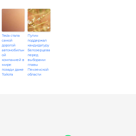
Tesla стала
Путин
самой
поддержал
дорогой
кандидатуру
автомобильн
Белозерцева
ой
перед
компанией в
выборами
мире:
главы
позади даже
Пензенской
Тойота
области