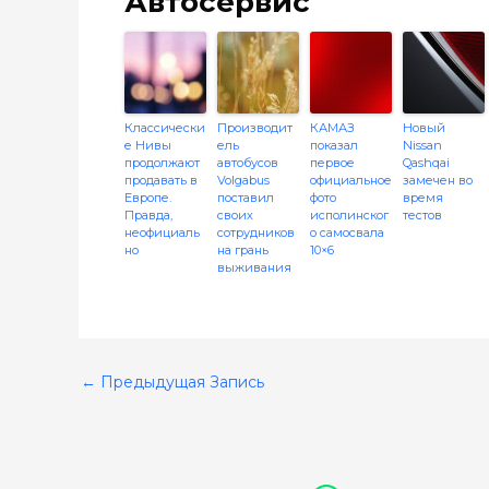
Автосервис
Классически
Производит
КАМАЗ
Новый
е Нивы
ель
показал
Nissan
продолжают
автобусов
первое
Qashqai
продавать в
Volgabus
официальное
замечен во
Европе.
поставил
фото
время
Правда,
своих
исполинског
тестов
неофициаль
сотрудников
о самосвала
но
на грань
10×6
выживания
←
Предыдущая Запись