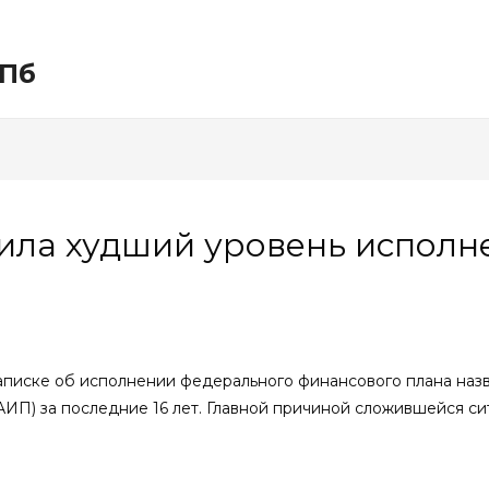
СПб
вила худший уровень исполн
записке об исполнении федерального финансового плана наз
П) за последние 16 лет. Главной причиной сложившейся сит