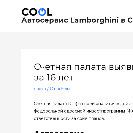
Перейти
Навигация
к
по
содержимому
записям
Автосервис Lamborghini в 
Счетная палата выя
за 16 лет
/
авто
/ От
admin
Счетная палата (СП) в своей аналитической 
федеральной адресной инвестпрограммы (ФАИ
ответственности за срыв планов.