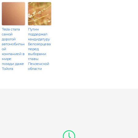
Tesla стала
Путин
самой
поддержал
дорогой
кандидатуру
автомобильн
Белозерцева
ой
перед
компанией в
выборами
мире:
главы
позади даже
Пензенской
Тойота
области