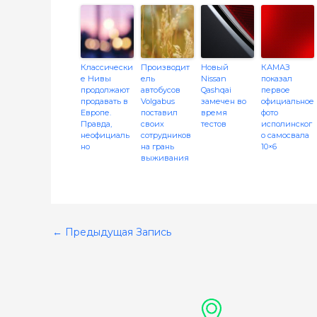
Классически
Производит
Новый
КАМАЗ
е Нивы
ель
Nissan
показал
продолжают
автобусов
Qashqai
первое
продавать в
Volgabus
замечен во
официальное
Европе.
поставил
время
фото
Правда,
своих
тестов
исполинског
неофициаль
сотрудников
о самосвала
но
на грань
10×6
выживания
←
Предыдущая Запись