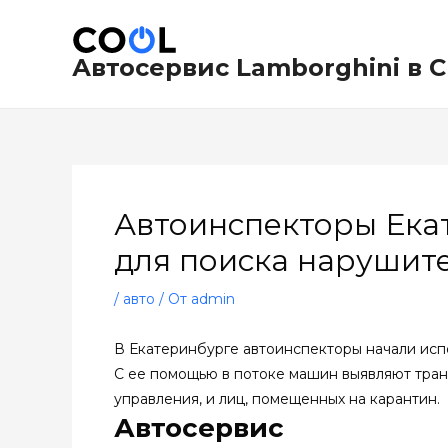
Перейти
Навигация
к
по
содержимому
записям
Автосервис Lamborghini в 
Автоинспекторы Ека
для поиска нарушит
/
авто
/ От
admin
В Екатеринбурге автоинспекторы начали исп
С ее помощью в потоке машин выявляют тран
управления, и лиц, помещенных на карантин.
Автосервис